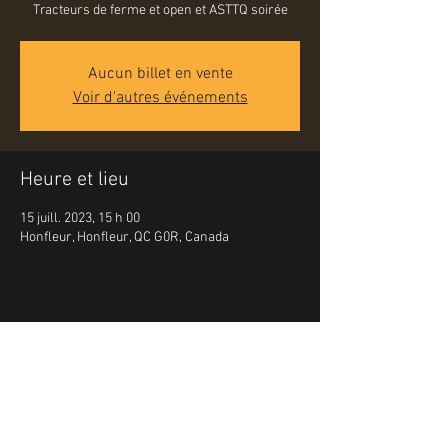
Tracteurs de ferme et open et ASTTQ soirée
Aucun billet en vente
Voir d'autres événements
Heure et lieu
15 juill. 2023, 15 h 00
Honfleur, Honfleur, QC G0R, Canada
Partager cet événement