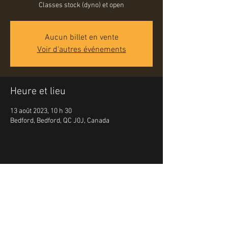
Classes stock (dyno) et open
Aucun billet en vente
Voir d'autres événements
Heure et lieu
13 août 2023, 10 h 30
Bedford, Bedford, QC J0J, Canada
Partager cet événement